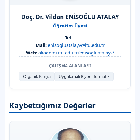
Doç. Dr. Vildan ENİSOĞLU ATALAY
Öğretim Üyesi
Tel:
-
Mail:
enisogluatalayv@itu.edu.tr
Web:
akademi.itu.edu.tr/enisogluatalayv/
ÇALIŞMA ALANLARI
Organik Kimya
Uygulamalı Biyoenformatik
Kaybettiğimiz Değerler