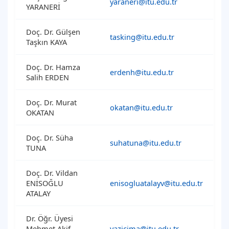
yaraneri@itu.edu.tr
YARANERİ
Doç. Dr. Gülşen
tasking@itu.edu.tr
Taşkın KAYA
Doç. Dr. Hamza
erdenh@itu.edu.tr
Salih ERDEN
Doç. Dr. Murat
okatan@itu.edu.tr
OKATAN
Doç. Dr. Süha
suhatuna@itu.edu.tr
TUNA
Doç. Dr. Vildan
ENİSOĞLU
enisogluatalayv@itu.edu.tr
ATALAY
Dr. Öğr. Üyesi
Mehmet Akif
yazicima@itu.edu.tr