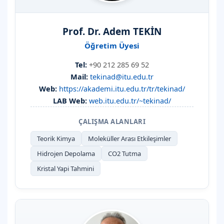
Prof. Dr. Adem TEKİN
Öğretim Üyesi
Tel:
+90 212 285 69 52
Mail:
tekinad@itu.edu.tr
Web:
https://akademi.itu.edu.tr/tr/tekinad/
LAB Web:
web.itu.edu.tr/~tekinad/
ÇALIŞMA ALANLARI
Teorik Kimya
Moleküller Arası Etkileşimler
Hidrojen Depolama
CO2 Tutma
Kristal Yapi Tahmini