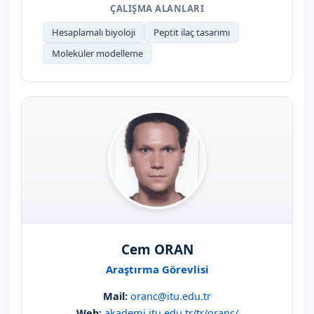
ÇALIŞMA ALANLARI
Hesaplamalı biyoloji
Peptit ilaç tasarımı
Moleküler modelleme
Cem ORAN
Araştırma Görevlisi
Mail:
oranc@itu.edu.tr
Web:
akademi.itu.edu.tr/tr/oranc/