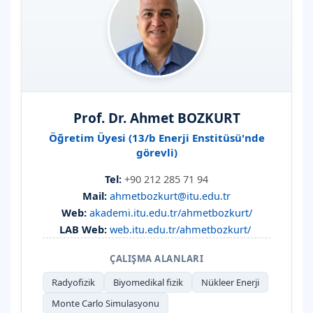
Prof. Dr. Ahmet BOZKURT
Öğretim Üyesi (13/b Enerji Enstitüsü'nde
görevli)
Tel:
+90 212 285 71 94
Mail:
ahmetbozkurt@itu.edu.tr
Web:
akademi.itu.edu.tr/ahmetbozkurt/
LAB Web:
web.itu.edu.tr/ahmetbozkurt/
ÇALIŞMA ALANLARI
Radyofizik
Biyomedikal fizik
Nükleer Enerji
Monte Carlo Simulasyonu